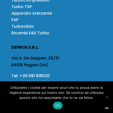
Turbocompressori
Turbo TSP
Apparato sterzante
FAP
Turboclinic
Ricambi E&E Turbo
DEPROS S.R.L.
Via A. De Gasperi, 25/31
84016 Pagani (SA)
Tel:
+39 081 918020
Fax
+39 081 919799
Utilizziamo i cookie per essere sicuri che tu possa avere la
Email:
info@depros.it
migliore esperienza sul nostro sito. Se continui ad utilizzare
questo sito noi assumiamo che tu ne sia felice.
Ok