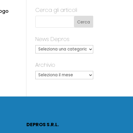
Cerca gli articoli
logo
News Depros
Archivio
DEPROS S.R.L.