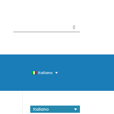
Contattaci +39 081 918020
Italiano
Italiano