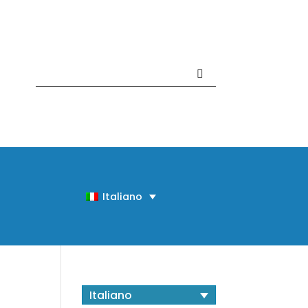
Contattaci +39 081 918020
Italiano
Italiano