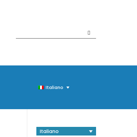
Contattaci +39 081 918020
Italiano
Italiano