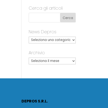
Cerca gli articoli
News Depros
Archivio
DEPROS S.R.L.