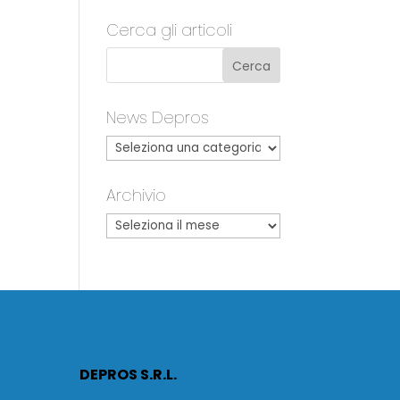
Cerca gli articoli
News Depros
Archivio
DEPROS S.R.L.