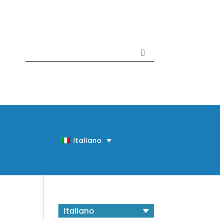
Contattaci +39 081 918020
Italiano
Italiano