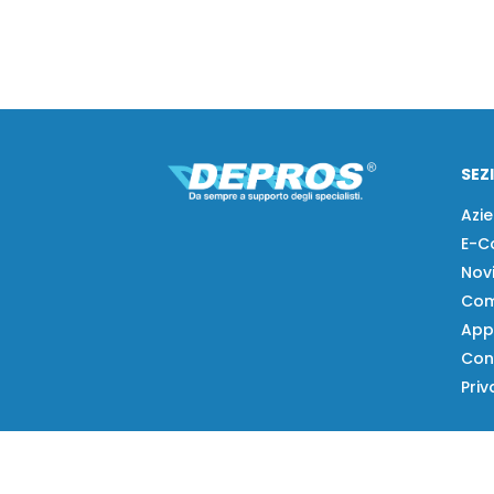
SEZ
Azi
E-C
Nov
Com
App
Con
Priv