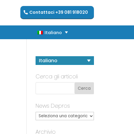
Contattaci +39 081 918020
Italiano
Italiano
Italiano
Cerca gli articoli
News Depros
Archivio