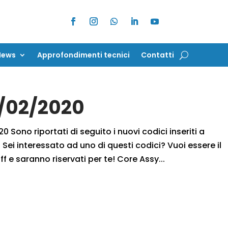
News
Approfondimenti tecnici
Contatti
News
Approfondimenti tecnici
Contatti
7/02/2020
 Sono riportati di seguito i nuovi codici inseriti a
Sei interessato ad uno di questi codici? Vuoi essere il
ff e saranno riservati per te! Core Assy...