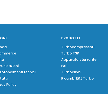
IONI
PRODOTTI
enda
Turbocompressori
ommerce
Turbo TSP
ità
Apparato sterzante
unicazioni
FAP
rofondimenti tecnici
Turboclinic
tatti
Ricambi E&E Turbo
acy Policy