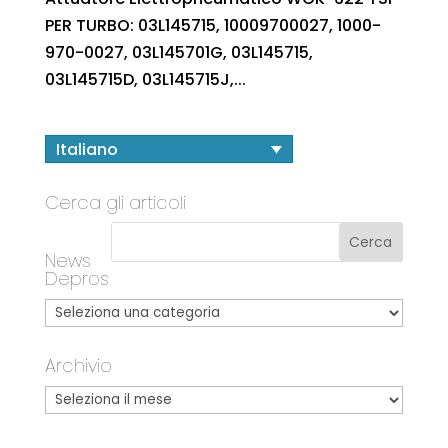
PER TURBO: 03L145715, 10009700027, 1000-
970-0027, 03L145701G, 03L145715,
03L145715D, 03L145715J,...
Italiano
Cerca gli articoli
News
Depros
Archivio