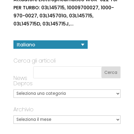
PER TURBO: 03L145715, 10009700027, 1000-
970-0027, 03L145701G, 03L145715,
03L145715D, 03L145715J,...
Italiano
Cerca gli articoli
News
Depros
Archivio