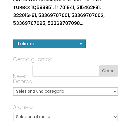
TURBO: 1Q598951, 1T701841, 315462F91,
322016F91, 53369707001, 53369707002,
53369707095, 53369707098,...
Italiano
Cerca gli articoli
News
Depros
Archivio