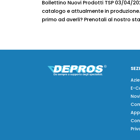
Bollettino Nuovi Prodotti TSP 03/04/2021
catalogo e attualmente in produzione. 
primo ad averli? Prenotali al nostro staf
SEZ
Azi
E-C
Nov
Com
App
Con
Priv