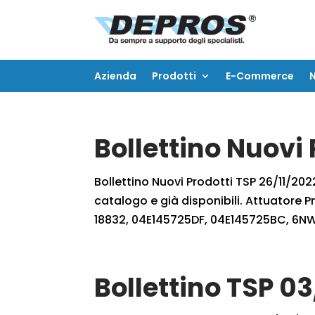
Azienda
Prodotti
E-Commerce
Azienda
Prodotti
E-Commerce
Bollettino Nuovi 
Bollettino Nuovi Prodotti TSP 26/11/2022
catalogo e già disponibili. Attuator
18832, 04E145725DF, 04E145725BC, 6NW0
Bollettino TSP 0