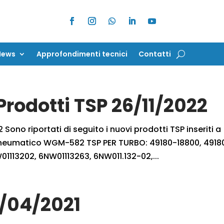
News
Approfondimenti tecnici
Contatti
News
Approfondimenti tecnici
Contatti
Prodotti TSP 26/11/2022
 Sono riportati di seguito i nuovi prodotti TSP inseriti a
e Pneumatico WGM-582 TSP PER TURBO: 49180-18800, 4918
1113202, 6NW01113263, 6NW011.132-02,...
3/04/2021