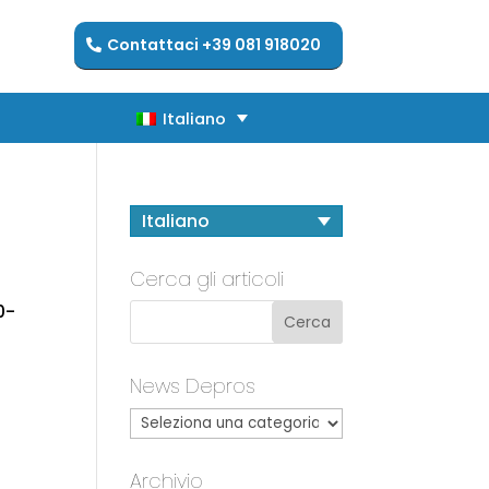
Contattaci +39 081 918020
Italiano
Italiano
Italiano
Cerca gli articoli
0-
News Depros
Archivio