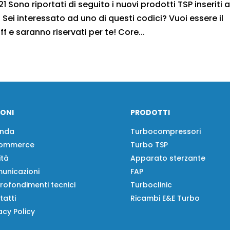
 Sono riportati di seguito i nuovi prodotti TSP inseriti 
Sei interessato ad uno di questi codici? Vuoi essere il
f e saranno riservati per te! Core...
IONI
PRODOTTI
enda
Turbocompressori
ommerce
Turbo TSP
ità
Apparato sterzante
unicazioni
FAP
rofondimenti tecnici
Turboclinic
tatti
Ricambi E&E Turbo
acy Policy