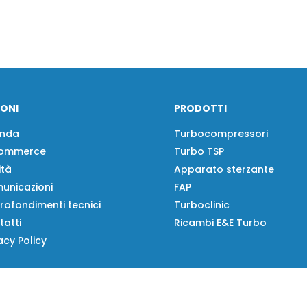
IONI
PRODOTTI
enda
Turbocompressori
ommerce
Turbo TSP
ità
Apparato sterzante
unicazioni
FAP
rofondimenti tecnici
Turboclinic
tatti
Ricambi E&E Turbo
acy Policy