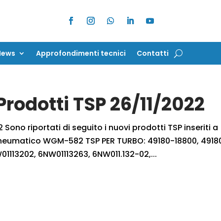
News
Approfondimenti tecnici
Contatti
News
Approfondimenti tecnici
Contatti
Prodotti TSP 26/11/2022
 Sono riportati di seguito i nuovi prodotti TSP inseriti a
e Pneumatico WGM-582 TSP PER TURBO: 49180-18800, 4918
1113202, 6NW01113263, 6NW011.132-02,...