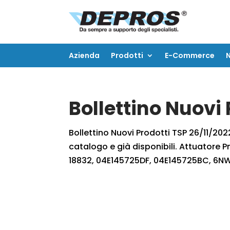
Azienda
Prodotti
E-Commerce
Azienda
Prodotti
E-Commerce
Bollettino Nuovi 
Bollettino Nuovi Prodotti TSP 26/11/2022
catalogo e già disponibili. Attuator
18832, 04E145725DF, 04E145725BC, 6NW0