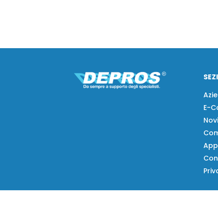
SEZ
Azi
E-C
Nov
Com
App
Con
Priv