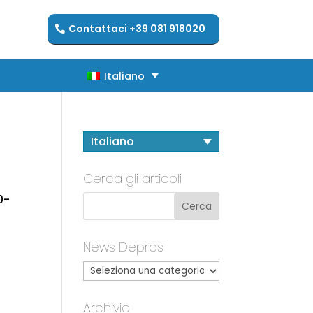
Contattaci +39 081 918020
Italiano
Italiano
Italiano
Cerca gli articoli
0-
News Depros
Archivio