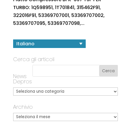
TURBO: 1Q598951, 1T701841, 315462F91,
322016F91, 53369707001, 53369707002,
53369707095, 53369707098,...
Italiano
Cerca gli articoli
News
Depros
Archivio