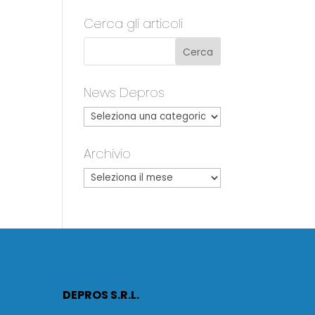
Cerca gli articoli
News Depros
Archivio
DEPROS S.R.L.