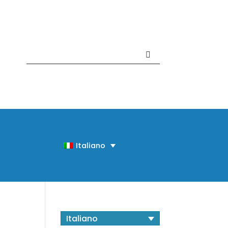
Contattaci +39 081 918020
Italiano
Italiano