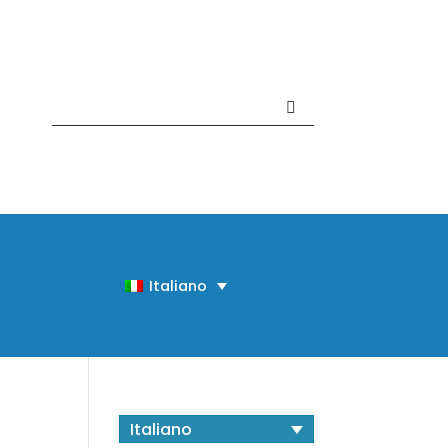
Contattaci +39 081 918020
Italiano
Italiano