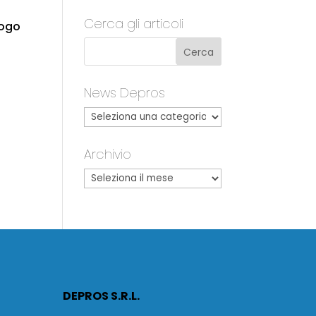
Cerca gli articoli
logo
News Depros
Archivio
DEPROS S.R.L.