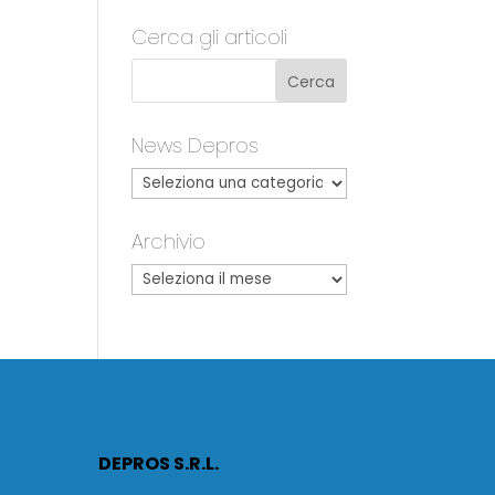
Cerca gli articoli
News Depros
Archivio
DEPROS S.R.L.