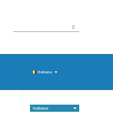
Contattaci +39 081 918020
Italiano
Italiano