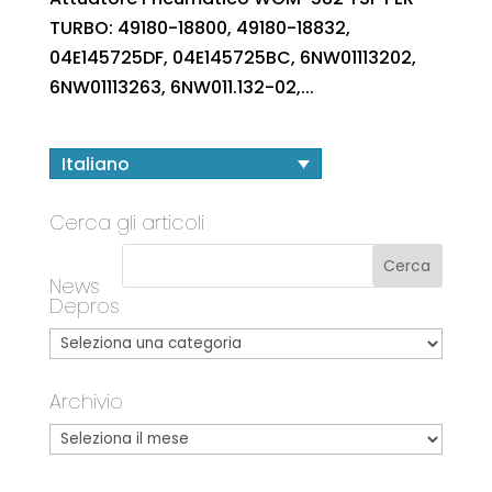
TURBO: 49180-18800, 49180-18832,
04E145725DF, 04E145725BC, 6NW01113202,
6NW01113263, 6NW011.132-02,...
Italiano
Cerca gli articoli
News
Depros
Archivio