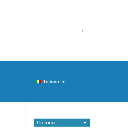
Contattaci +39 081 918020
Italiano
Italiano