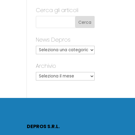
Cerca gli articoli
News Depros
Archivio
DEPROS S.R.L.