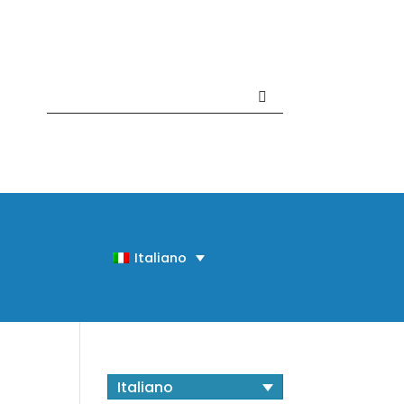
Contattaci +39 081 918020
Italiano
Italiano