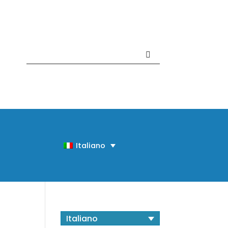
Contattaci +39 081 918020
Italiano
Italiano