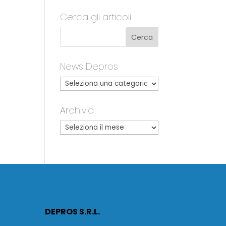
Cerca gli articoli
News Depros
Archivio
DEPROS S.R.L.