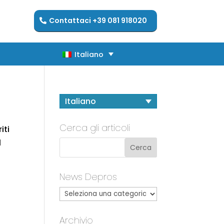
Contattaci +39 081 918020
Italiano
Italiano
Italiano
Cerca gli articoli
iti
l
News Depros
Archivio