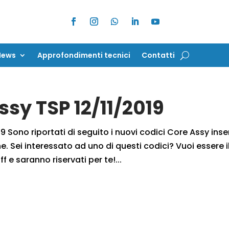
News
Approfondimenti tecnici
Contatti
News
Approfondimenti tecnici
Contatti
ssy TSP 12/11/2019
9 Sono riportati di seguito i nuovi codici Core Assy inser
. Sei interessato ad uno di questi codici? Vuoi essere i
f e saranno riservati per te!...