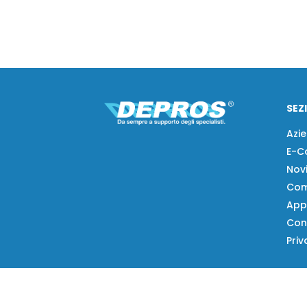
SEZ
Azi
E-C
Nov
Com
App
Con
Priv