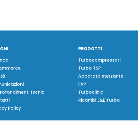
IONI
PRODOTTI
enda
Turbocompressori
ommerce
Turbo TSP
ità
Apparato sterzante
unicazioni
FAP
rofondimenti tecnici
Turboclinic
tatti
Ricambi E&E Turbo
acy Policy