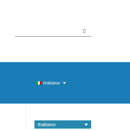
Contattaci +39 081 918020
Italiano
Italiano