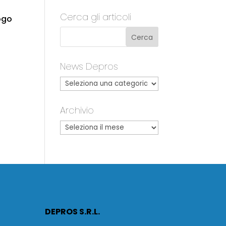
Cerca gli articoli
logo
News Depros
Archivio
DEPROS S.R.L.