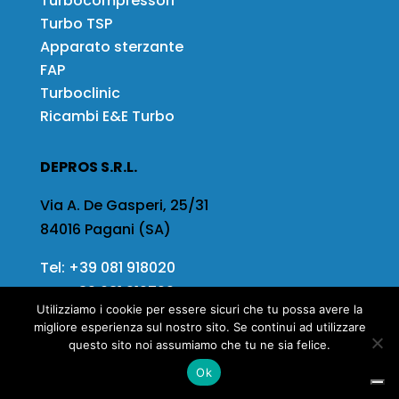
Turbocompressori
Turbo TSP
Apparato sterzante
FAP
Turboclinic
Ricambi E&E Turbo
DEPROS S.R.L.
Via A. De Gasperi, 25/31
84016 Pagani (SA)
Tel:
+39 081 918020
Fax
+39 081 919799
Utilizziamo i cookie per essere sicuri che tu possa avere la
Email:
info@depros.it
migliore esperienza sul nostro sito. Se continui ad utilizzare
questo sito noi assumiamo che tu ne sia felice.
Ok