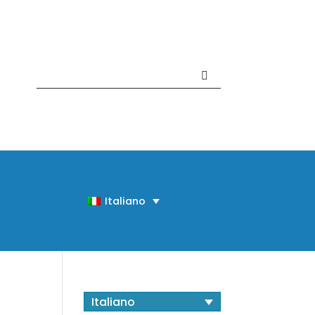
Contattaci +39 081 918020
Italiano
Italiano