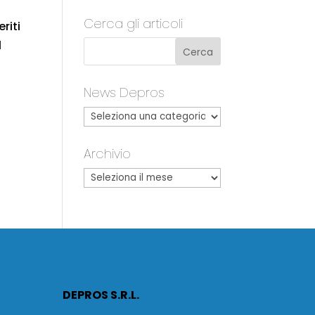
Cerca gli articoli
riti
l
News Depros
Archivio
DEPROS S.R.L.