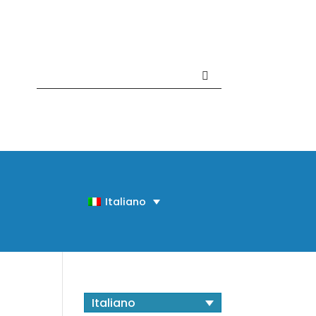
Contattaci +39 081 918020
Italiano
Italiano