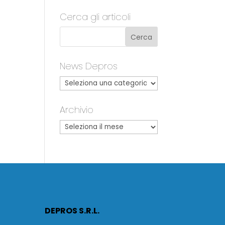
Cerca gli articoli
News Depros
Archivio
DEPROS S.R.L.