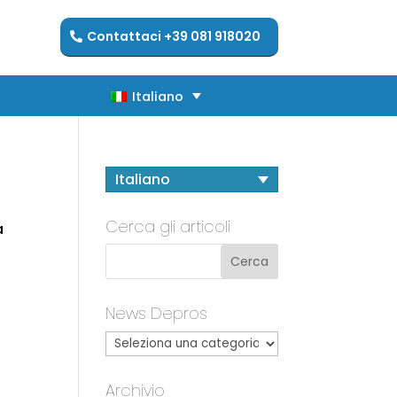
Contattaci +39 081 918020
Italiano
Italiano
Italiano
Cerca gli articoli
a
News Depros
Archivio