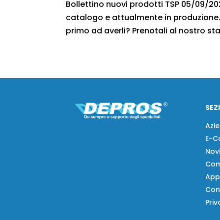
Bollettino nuovi prodotti TSP 05/09/2020
catalogo e attualmente in produzione. 
primo ad averli? Prenotali al nostro sta
SEZ
Azi
E-C
Nov
Com
App
Con
Priv