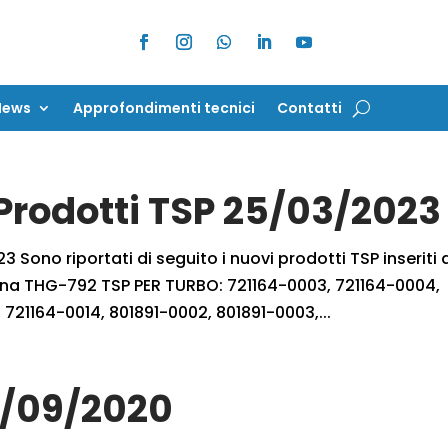
News
Approfondimenti tecnici
Contatti
News
Approfondimenti tecnici
Contatti
 Prodotti TSP 25/03/2023
 Sono riportati di seguito i nuovi prodotti TSP inseriti 
rbina THG-792 TSP PER TURBO: 721164-0003, 721164-0004,
 721164-0014, 801891-0002, 801891-0003,...
5/09/2020