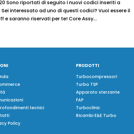
 Sono riportati di seguito i nuovi codici inseriti a
Sei interessato ad uno di questi codici? Vuoi essere il
ff e saranno riservati per te! Core Assy...
IONI
PRODOTTI
enda
Turbocompressori
ommerce
Turbo TSP
ità
Apparato sterzante
unicazioni
FAP
rofondimenti tecnici
Turboclinic
tatti
Ricambi E&E Turbo
acy Policy