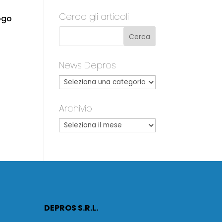
Cerca gli articoli
logo
News Depros
Archivio
DEPROS S.R.L.