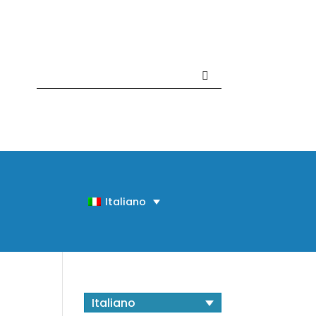
Contattaci +39 081 918020
Italiano
Italiano