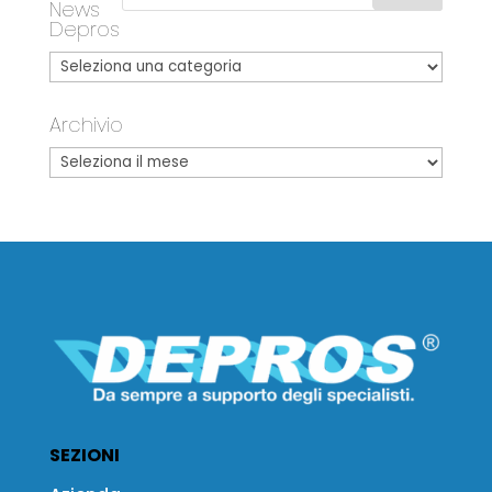
News
Depros
Archivio
SEZIONI