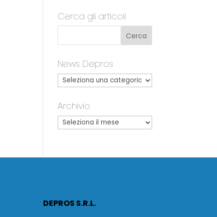
Cerca gli articoli
News Depros
Archivio
DEPROS S.R.L.