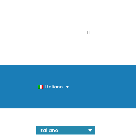
Contattaci +39 081 918020
Italiano
Italiano