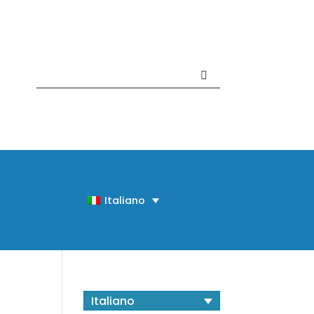
Contattaci +39 081 918020
Italiano
Italiano