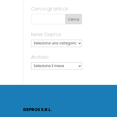
Cerca gli articoli
News Depros
Archivio
DEPROS S.R.L.