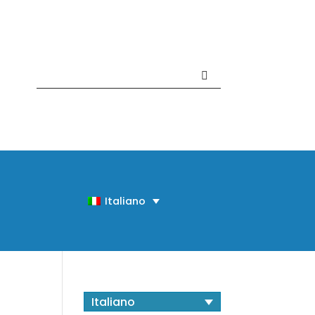
Contattaci +39 081 918020
Italiano
Italiano