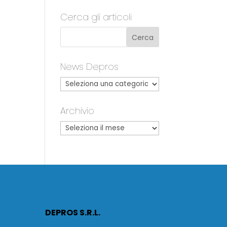
Cerca gli articoli
News Depros
Archivio
DEPROS S.R.L.