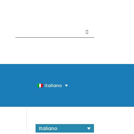
Contattaci +39 081 918020
Italiano
Italiano