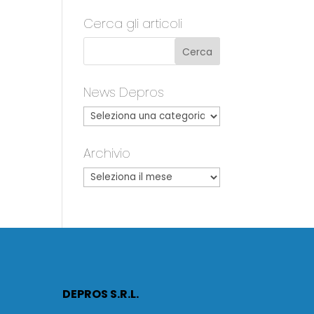
Cerca gli articoli
News Depros
Archivio
DEPROS S.R.L.