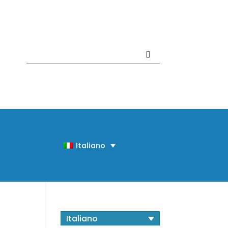
Contattaci +39 081 918020
Italiano
Italiano