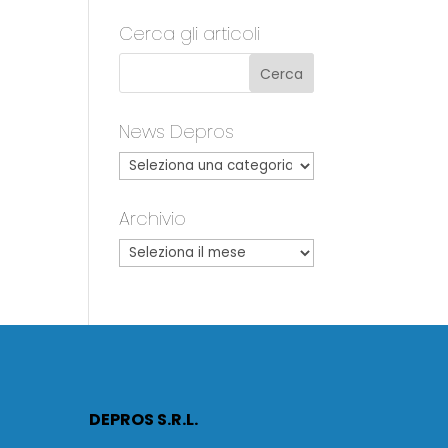
Cerca gli articoli
News Depros
Archivio
DEPROS S.R.L.