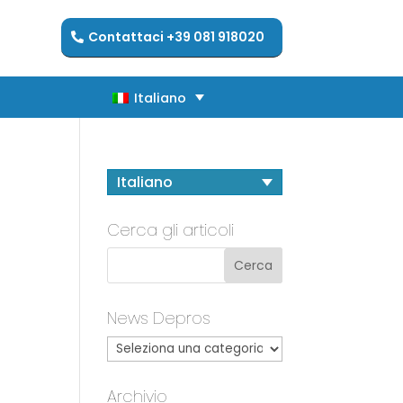
Contattaci +39 081 918020
Italiano
Italiano
Italiano
Cerca gli articoli
News Depros
Archivio