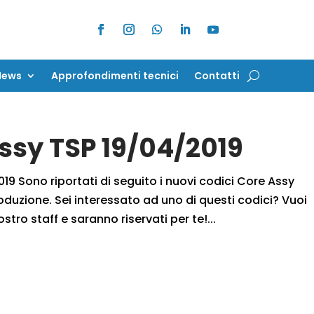
News
Approfondimenti tecnici
Contatti
News
Approfondimenti tecnici
Contatti
Assy TSP 19/04/2019
19 Sono riportati di seguito i nuovi codici Core Assy
oduzione. Sei interessato ad uno di questi codici? Vuoi
ostro staff e saranno riservati per te!...