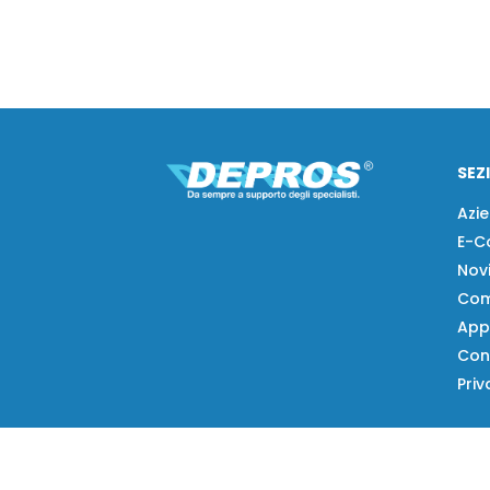
SEZ
Azi
E-C
Nov
Com
App
Con
Priv