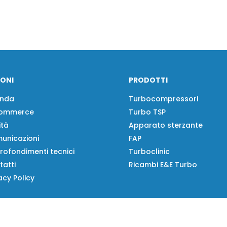
IONI
PRODOTTI
enda
Turbocompressori
ommerce
Turbo TSP
ità
Apparato sterzante
unicazioni
FAP
rofondimenti tecnici
Turboclinic
tatti
Ricambi E&E Turbo
acy Policy