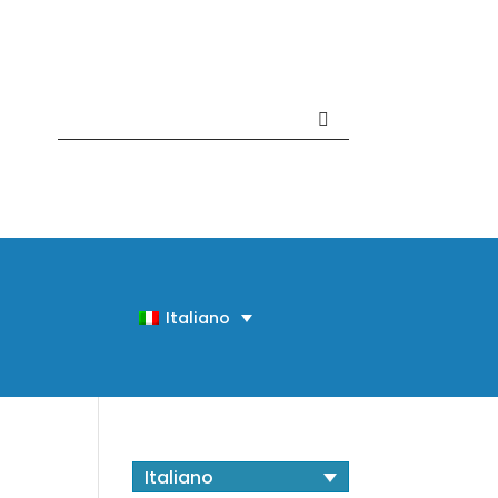
Contattaci +39 081 918020
Italiano
Italiano