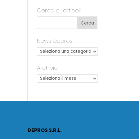
Cerca gli articoli
News Depros
Archivio
DEPROS S.R.L.