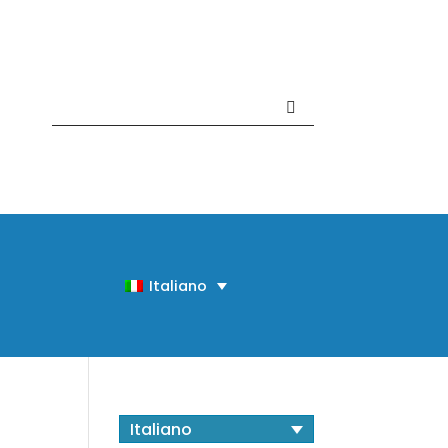
Contattaci +39 081 918020
Italiano
Italiano