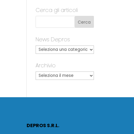
Cerca gli articoli
News Depros
Archivio
DEPROS S.R.L.