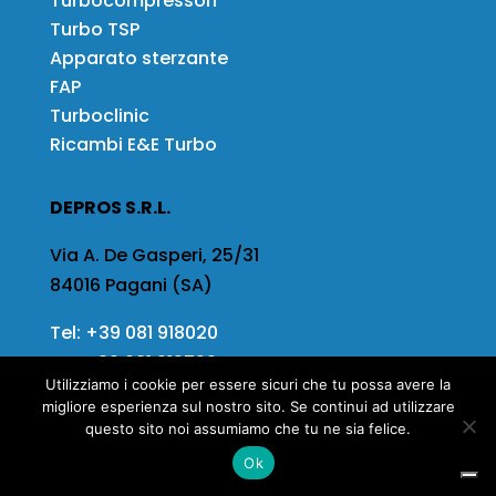
Turbocompressori
Turbo TSP
Apparato sterzante
FAP
Turboclinic
Ricambi E&E Turbo
DEPROS S.R.L.
Via A. De Gasperi, 25/31
84016 Pagani (SA)
Tel:
+39 081 918020
Fax
+39 081 919799
Utilizziamo i cookie per essere sicuri che tu possa avere la
Email:
info@depros.it
migliore esperienza sul nostro sito. Se continui ad utilizzare
questo sito noi assumiamo che tu ne sia felice.
Ok