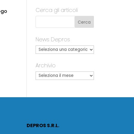
Cerca gli articoli
logo
News Depros
Archivio
DEPROS S.R.L.