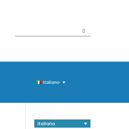
Contattaci +39 081 918020
Italiano
Italiano