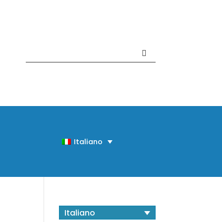
Contattaci +39 081 918020
Italiano
Italiano