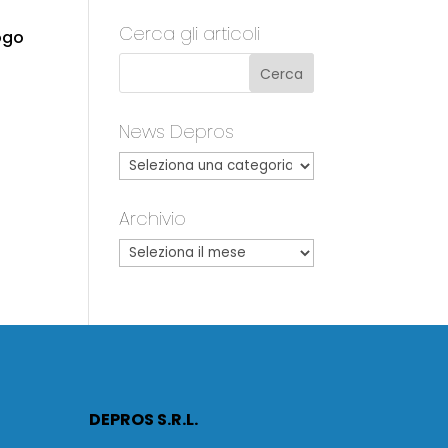
Cerca gli articoli
logo
News Depros
Archivio
DEPROS S.R.L.