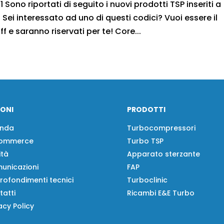
 Sono riportati di seguito i nuovi prodotti TSP inseriti a
Sei interessato ad uno di questi codici? Vuoi essere il
f e saranno riservati per te! Core...
IONI
PRODOTTI
enda
Turbocompressori
ommerce
Turbo TSP
ità
Apparato sterzante
unicazioni
FAP
rofondimenti tecnici
Turboclinic
tatti
Ricambi E&E Turbo
acy Policy