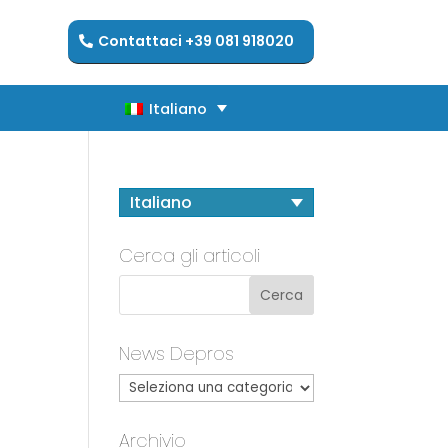
Contattaci +39 081 918020
Italiano
Italiano
Italiano
Cerca gli articoli
News Depros
Archivio