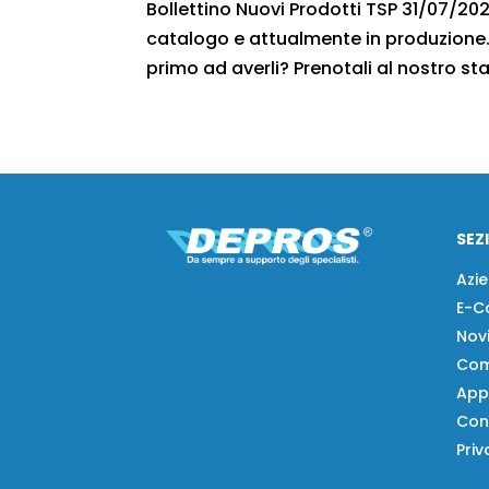
Bollettino Nuovi Prodotti TSP 31/07/2021
catalogo e attualmente in produzione. 
primo ad averli? Prenotali al nostro staf
SEZ
Azi
E-C
Nov
Com
App
Con
Priv