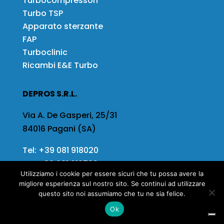
Turbocompressori
Turbo TSP
Apparato sterzante
FAP
Turboclinic
Ricambi E&E Turbo
DEPROS S.R.L.
Via A. De Gasperi, 25/31
84016 Pagani (SA)
Tel:
+39 081 918020
Fax
+39 081 919799
Utilizziamo i cookie per essere sicuri che tu possa avere la
Email:
info@depros.it
migliore esperienza sul nostro sito. Se continui ad utilizzare
questo sito noi assumiamo che tu ne sia felice.
Ok