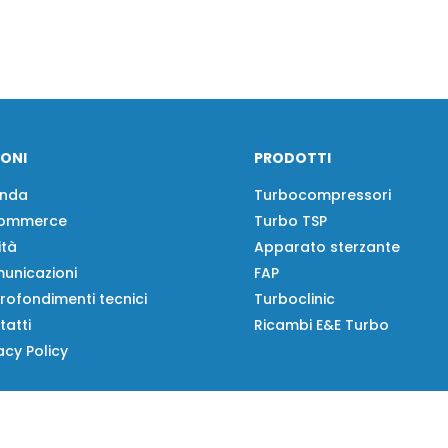
IONI
PRODOTTI
enda
Turbocompressori
ommerce
Turbo TSP
ità
Apparato sterzante
unicazioni
FAP
rofondimenti tecnici
Turboclinic
tatti
Ricambi E&E Turbo
acy Policy