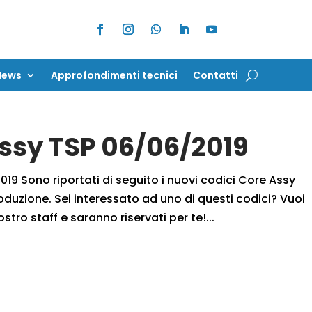
News
Approfondimenti tecnici
Contatti
News
Approfondimenti tecnici
Contatti
Assy TSP 06/06/2019
19 Sono riportati di seguito i nuovi codici Core Assy
oduzione. Sei interessato ad uno di questi codici? Vuoi
ostro staff e saranno riservati per te!...