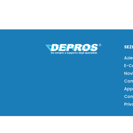
SEZ
Azi
E-C
Nov
Com
App
Con
Priv