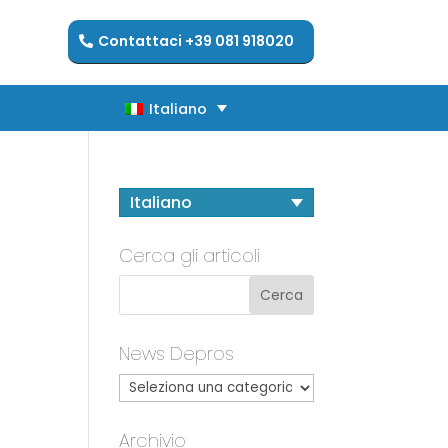
Contattaci +39 081 918020
Italiano
Italiano
Italiano
Cerca gli articoli
News Depros
Archivio