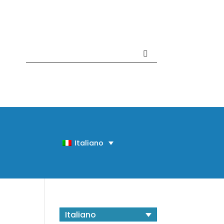
Contattaci +39 081 918020
Italiano
Italiano