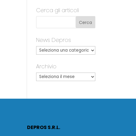
Cerca gli articoli
a
News Depros
Archivio
DEPROS S.R.L.