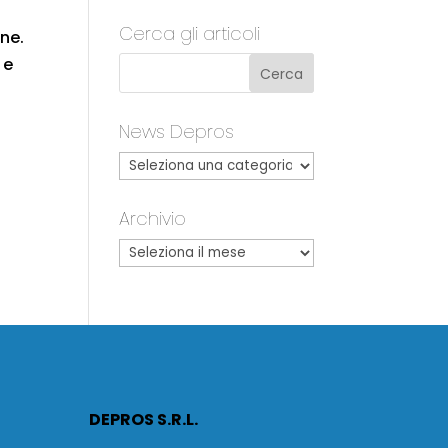
Cerca gli articoli
one.
 e
News Depros
Archivio
DEPROS S.R.L.