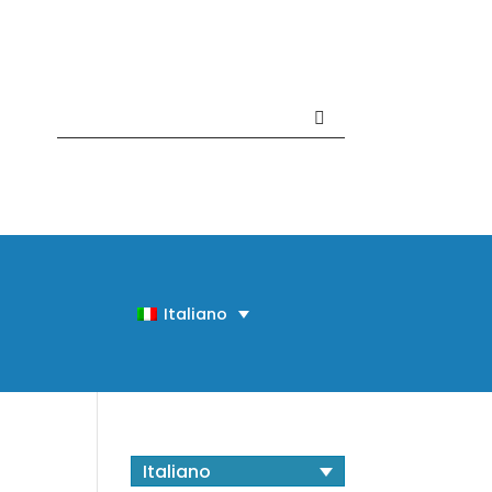
Contattaci +39 081 918020
Italiano
Italiano