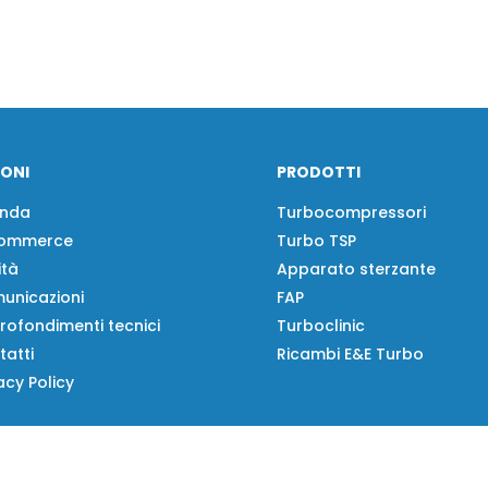
IONI
PRODOTTI
enda
Turbocompressori
ommerce
Turbo TSP
ità
Apparato sterzante
unicazioni
FAP
rofondimenti tecnici
Turboclinic
tatti
Ricambi E&E Turbo
acy Policy