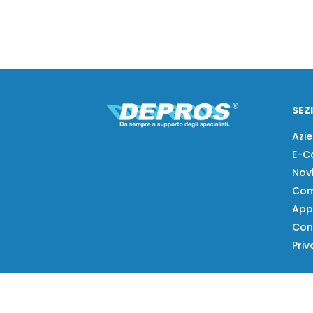
SEZ
Azi
E-C
Nov
Com
App
Con
Priv