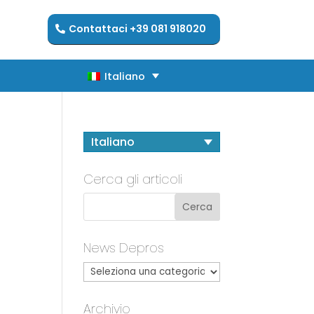
Contattaci +39 081 918020
Italiano
Italiano
Italiano
Cerca gli articoli
News Depros
Archivio