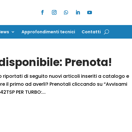
News
Approfondimenti tecnici
Contatti
News
Approfondimenti tecnici
Contatti
isponibile: Prenota!
iportati di seguito nuovi articoli inseriti a catalogo e
 il primo ad averli? Prenotali cliccando su “Avvisami
42TSP PER TURBO:...