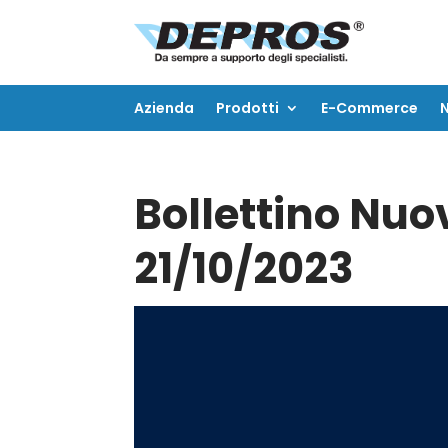
Azienda
Prodotti
E-Commerce
Azienda
Prodotti
E-Commerce
Bollettino Nuov
21/10/2023