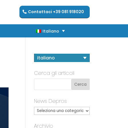
Contattaci +39 081 918020
Italiano
Italiano
Italiano
Cerca gli articoli
News Depros
Archivio