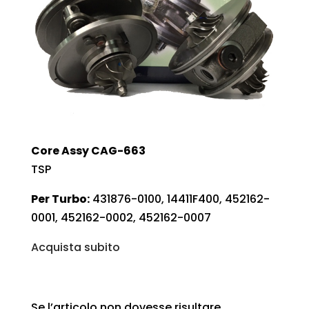
Core Assy CAG-663
TSP
Per Turbo:
431876-0100, 14411F400, 452162-
0001, 452162-0002, 452162-0007
Acquista subito
Se l’articolo non dovesse risultare