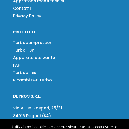
Approfondimenti tecnici
Contatti
Privacy Policy
PRODOTTI
Turbocompressori
Turbo TSP
Apparato sterzante
FAP
Turboclinic
Ricambi E&E Turbo
DEPROS S.R.L.
Via A. De Gasperi, 25/31
84016 Pagani (SA)
Utilizziamo i cookie per essere sicuri che tu possa avere la
Tel:
+39 081 918020