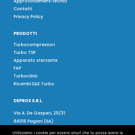
Approfondimenti tecnici
Contatti
Privacy Policy
PRODOTTI
Turbocompressori
Turbo TSP
Apparato sterzante
FAP
Turboclinic
Ricambi E&E Turbo
DEPROS S.R.L.
Via A. De Gasperi, 25/31
84016 Pagani (SA)
Utilizziamo i cookie per essere sicuri che tu possa avere la
Tel:
+39 081 918020